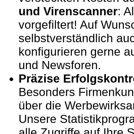
und Virenscanner
: A
vorgefiltert! Auf Wun
selbstverständlich a
konfigurieren gerne a
und Newsforen.
Präzise Erfolgskontr
Besonders Firmenkun
über die Werbewirksa
Unsere Statistikprogr
alle Zugriffe auf Ihre